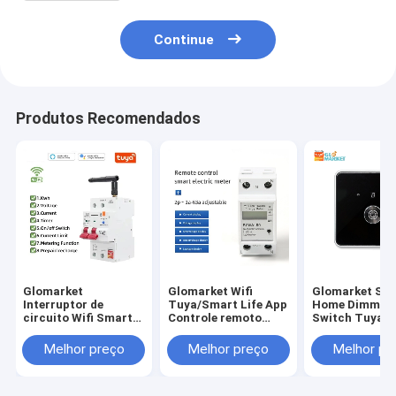
Continue
Produtos Recomendados
Glomarket
Glomarket Wifi
Glomarket Sm
Interruptor de
Tuya/Smart Life App
Home Dimmer
circuito Wifi Smart
Controle remoto
Switch Tuya Z
Switch Tuya Smart
protetor de circuito
Controlo de V
1p 2p 3p 4p Sistema
inteligente
Botão Dimmin
Melhor preço
Melhor preço
Melhor pr
doméstico
dispositivo de relevo
Ajustar o bril
inteligente Circuito
interruptor
o ecrã digital
elétrico 4P MCB
interruptor medidor