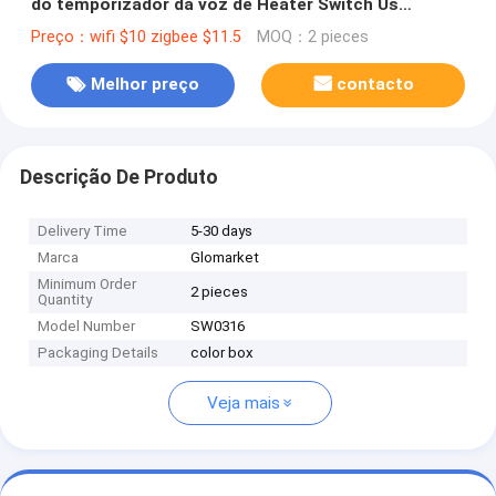
do temporizador da voz de Heater Switch Us
Standard 20A da água de Glomarket Tuya Smart Wifi
Preço：wifi $10 zigbee $11.5
MOQ：2 pieces
Melhor preço
contacto
Descrição De Produto
Delivery Time
5-30 days
Marca
Glomarket
Minimum Order
2 pieces
Quantity
Model Number
SW0316
Packaging Details
color box
Veja mais