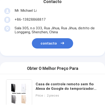
Contacto
Mr. Michael Li
+86-13828868817
Sala 305, n.o 333, Rua Jihua, Rua Jihua, distrito de
Longgang, Shenzhen, China
contacto
Obter O Melhor Preço Para
Casa de controle remoto sem fio
Alexa de Google do temporizador
da voz de Heater Switch Us
Price： 2 pieces
Standard 20A da água de Glomarket
Tuya Smart Wifi