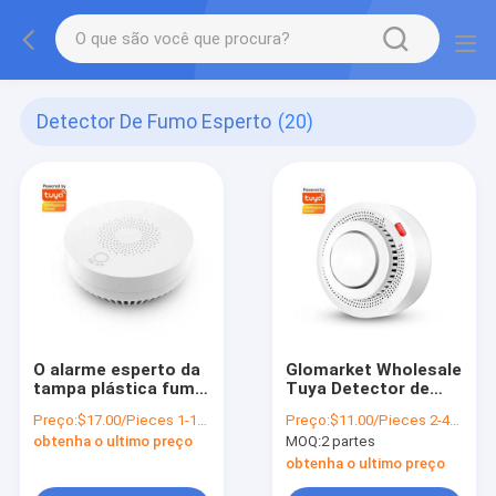
Detector De Fumo Esperto
(20)
O alarme esperto da
Glomarket Wholesale
tampa plástica fuma
Tuya Detector de
o sensor do
Fumaça Inteligente
Preço:
$17.00/Pieces 1-199 Pieces
Preço:
$11.00/Pieces 2-49 Pieces
agregado familiar do
Alarme Remoto Sem
obtenha o ultimo preço
MOQ:
2 partes
controle do App de
Fio Sensor de
Tuya do detector de
Fumaça Doméstica
obtenha o ultimo preço
Zigbee
Suporte OEM