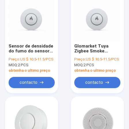
Sensor de densidade
Glomarket Tuya
do fumo do sensor
Zigbee Smoke
do alarme de fumo
Detector Wifi Smoke
Preço:
US $ 10.5-11.5/PCS
Preço:
US $ 10.5-11.5/PCS
do detector de fumo
Alarm Fire Sensor
MOQ:
2 PCS
MOQ:
2 PCS
de Glomarket Tuya
Detector Security
Zigbee WIFI
Alarm Systems For
obtenha o ultimo preço
obtenha o ultimo preço
Homes
contacto
contacto
Casa
Produtos
Quem Somos