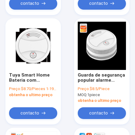
contacto
contacto
Tuya Smart Home
Guarda de segurança
Bateria com
popular alarme
economia de energia
inteligente detector
Preço:
$8.70/Pieces 1-199 Pieces
Preço:
$8.5/Piece
Fonte de
de fumaça
obtenha o ultimo preço
MOQ:
1piece
alimentação
independente sensor
Aplicativo móvel
de alarme de fumaça
obtenha o ultimo preço
Push Wifi Detector
para casa proteção
de fumaça
contra incêndio
contacto
contacto