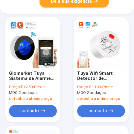
Dê a sua exigência
Glomarket Tuya
Tuya Wifi Smart
Sistema de Alarme
Detector de
Wifi Lcd Alarme
Vazamento de Gás
Preço:
$12.50/Piece
Preço:
$10.00/Piece
Digital Controle
Sensor US/UK/EU
MOQ:
2 pedaços
MOQ:
2 pedaços
Remoto Detector de
Plug Home Security
Vazamento Sensor
Guard Remoto
obtenha o ultimo preço
obtenha o ultimo preço
de Gás Detector de
Doméstico Detector
Vazamento de Gás
de Alarme de Gás
contacto
contacto
Vazamento S