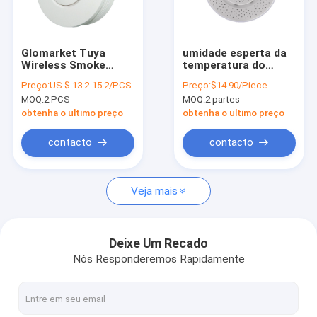
Fábrica
Controle de Qualidade
Glomarket Tuya
umidade esperta da
Wireless Smoke
temperatura do
Fale Conosco
Detector Smoke
sensor do alarme do
Preço:
US $ 13.2-15.2/PCS
Preço:
$14.90/Piece
Sensor Home
sensor do CO2 de 5V
MOQ:
2 PCS
MOQ:
2 partes
Security Alarm
1A Tuya
notícias
System App Control
obtenha o ultimo preço
obtenha o ultimo preço
Fire Alarm
Todos os casos
contacto
contacto
Veja mais
Casa Inteligente de Segurança
Fechadura da porta esperta de Tuya
Deixe Um Recado
Nós Responderemos Rapidamente
Interruptor esperto de Tuya
Smart Camera de Tuya