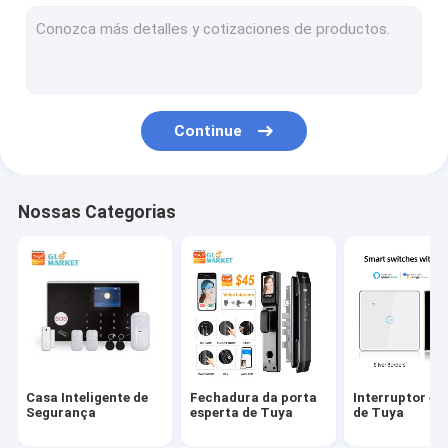
Sensor esperto do alarme
Soquete esperto da tomada
Campainha video esperta
Continue
Termostato esperto de WiFi
detector de fumo esperto
Nossas Categorias
Luz do diodo emissor de luz de Smart WiFi
Motor esperto da cortina
Entrada de Tuya Zigbee
Aparelhos eletrodomésticos inteligentes
Casa Inteligente de
Fechadura da porta
Interruptor es
Alimentador esperto do animal de estimação
Segurança
esperta de Tuya
de Tuya