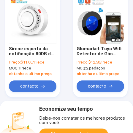
Sirene esperta da
Glomarket Tuya Wifi
notificação 80DB de
Detector de Gás
SMS do alarme
Sistema de Alarme
Preço:
$11.00/Piece
Preço:
$12.50/Piece
remoto do controle
GSM Lcd Alarme
MOQ:
1Piece
MOQ:
2 pedaços
do APP do detector
Digital Sensor de
de fumo de Tuya WiFi
Vazamento Detector
obtenha o ultimo preço
obtenha o ultimo preço
de Vazamento de
Gás
contacto
contacto
Economize seu tempo
Deixe-nos contatar os melhores produtos
com você.