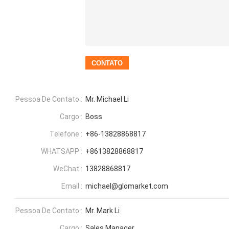
Pessoa De Contato :
Mr. Michael Li
Cargo :
Boss
Telefone :
+86-13828868817
WHATSAPP :
+8613828868817
WeChat :
13828868817
Email :
michael@glomarket.com
Pessoa De Contato :
Mr. Mark Li
Cargo :
Sales Manager