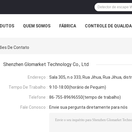
DUTOS
QUEM SOMOS
FÁBRICA
CONTROLE DE QUALID
ções De Contato
Shenzhen Glomarket Technology Co., Ltd
Endereço :
Sala 305, n.o 333, Rua Jihua, Rua Jihua, dis
Tempo De Trabalho :
9:10-18:00(horário de Pequim)
Telefone :
86-755-89696550(tempo de trabalho)
Fale Conosco :
Envie sua pergunta diretamente para nós