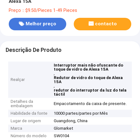
Alexa 15A
Preço：$9.50/Pieces 1-49 Pieces
Melhor preço
contacto
Descrição De Produto
Interruptor mais não ofuscante do
toque de vidro de Alexa 15A
,
Redutor de vidro do toque de Alexa
Realçar
15A
,
redutor do interruptor da luz do tela
táctil
Detalhes da
Empacotamento da caixa de presente.
embalagem
Habilidade da fonte
10000 partes/partes por Mês
Lugar de origem
Guangdong, China
Marca
Glomarket
Número do modelo
SW0104