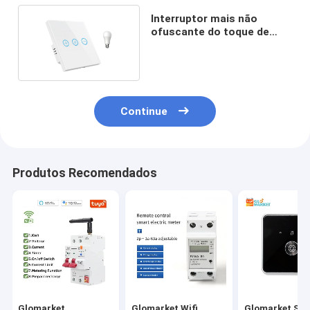
Interruptor mais não
ofuscante do toque de
vidro de Alexa 15A
Continue
Produtos Recomendados
Glomarket
Glomarket Wifi
Glomarket Sm