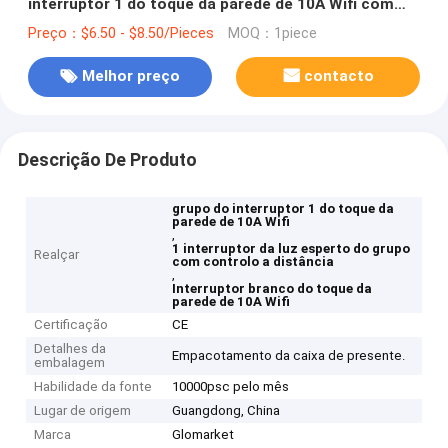
interruptor 1 do toque da parede de 10A Wifi com
controlo a distância
Preço：$6.50 - $8.50/Pieces
MOQ：1piece
Melhor preço
contacto
Descrição De Produto
grupo do interruptor 1 do toque da
parede de 10A Wifi
,
1 interruptor da luz esperto do grupo
Realçar
com controlo a distância
,
Interruptor branco do toque da
parede de 10A Wifi
Certificação
CE
Detalhes da
Empacotamento da caixa de presente.
embalagem
Habilidade da fonte
10000psc pelo mês
Lugar de origem
Guangdong, China
Marca
Glomarket